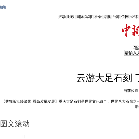
滚动
|
时政
|
国际
|
军事
|
社会
|
港澳
|
台湾
|
侨网
|
经纬
20
中
中
云游大足石刻 
当前位置
【共舞长江经济带·看高质量发展】重庆大足石刻是世界文化遗产，世界八大石窟之
听
图文滚动