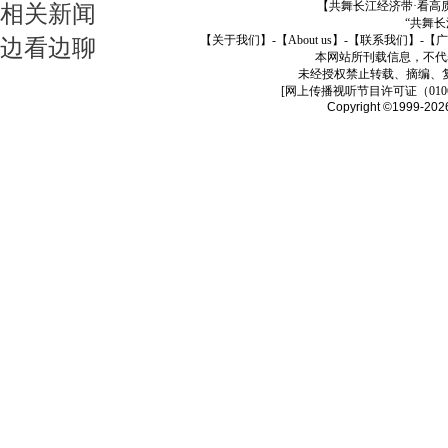
【共舞长江经济带·看高
相关新闻
“共舞
【关于我们】
-
【About us】
-
【联系我们】
-
【广
边看边聊
本网站所刊载信息，不代
未经授权禁止转载、摘编、
[
网上传播视听节目许可证（01061
Copyright ©1999-20