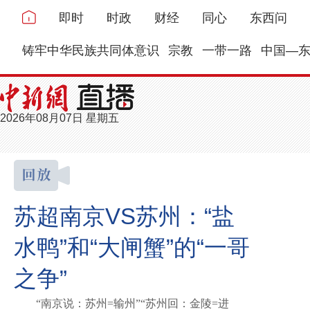
即时
时政
财经
同心
东西问
铸牢中华民族共同体意识
宗教
一带一路
中国—
2026年08月07日 星期五
苏超南京VS苏州：“盐
水鸭”和“大闸蟹”的“一哥
之争”
“南京说：苏州=输州”“苏州回：金陵=进