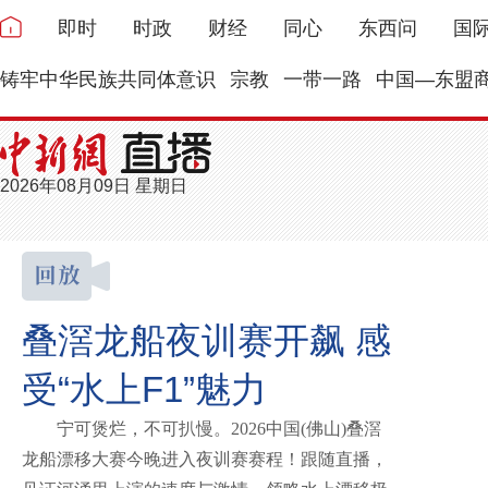
即时
时政
财经
同心
东西问
国
铸牢中华民族共同体意识
宗教
一带一路
中国—东盟
2026年08月09日 星期日
叠滘龙船夜训赛开飙 感
受“水上F1”魅力
宁可煲烂，不可扒慢。2026中国(佛山)叠滘
龙船漂移大赛今晚进入夜训赛赛程！跟随直播，