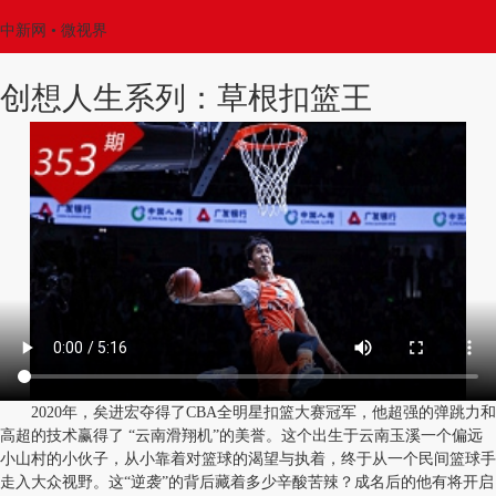
中新网
• 微视界
创想人生系列：草根扣篮王
2020年，矣进宏夺得了CBA全明星扣篮大赛冠军，他超强的弹跳力和
高超的技术赢得了 “云南滑翔机”的美誉。这个出生于云南玉溪一个偏远
小山村的小伙子，从小靠着对篮球的渴望与执着，终于从一个民间篮球手
走入大众视野。这“逆袭”的背后藏着多少辛酸苦辣？成名后的他有将开启