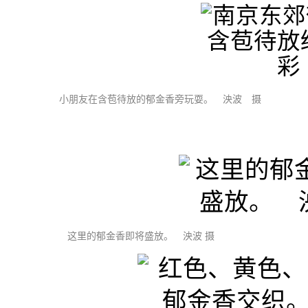
小朋友在含苞待放的郁金香旁玩耍。 泱波 摄
这里的郁金香即将盛放。 泱波 摄