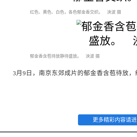
红色、黄色、白色，各色郁金香交织。 泱波 摄
郁金香含苞待放静待盛放。 泱波 摄
3月9日，南京东郊成片的郁金香含苞待放，
更多精彩内容请进