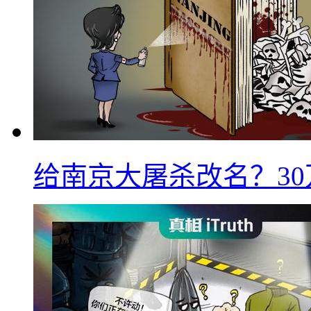
给南京大屠杀改名？3