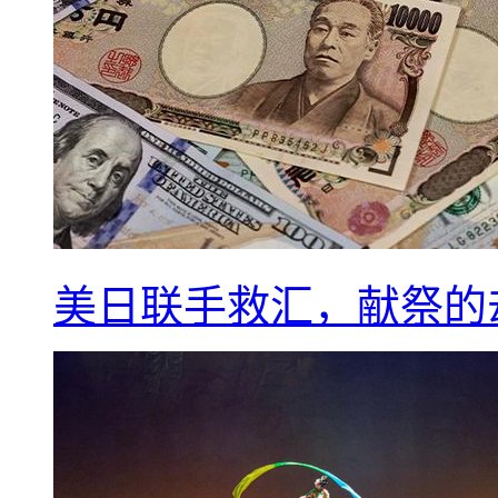
美日联手救汇，献祭的