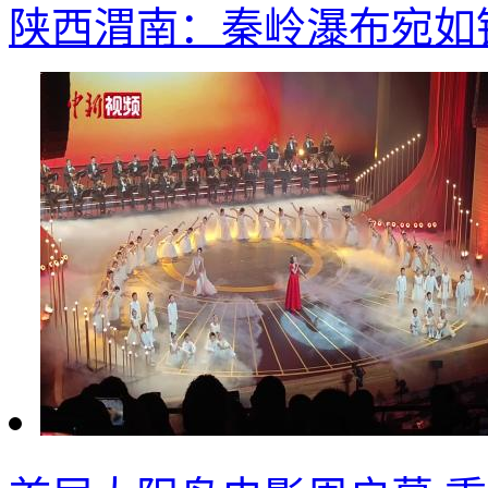
陕西渭南：秦岭瀑布宛如