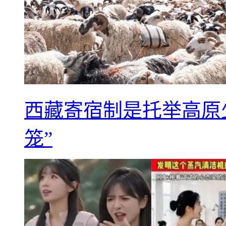
西藏寄宿制是托举高原
笼”