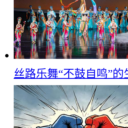
丝路乐舞“不鼓自鸣”