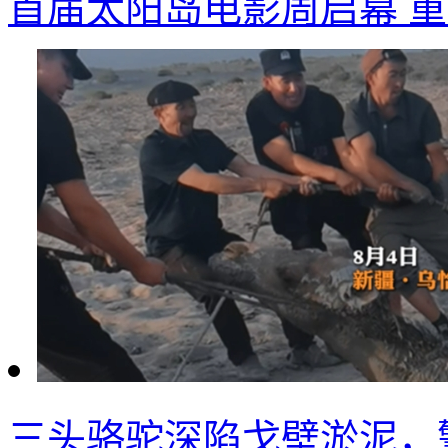
首届太阳岛电影周启幕 
三头骆驼深陷戈壁淤泥，