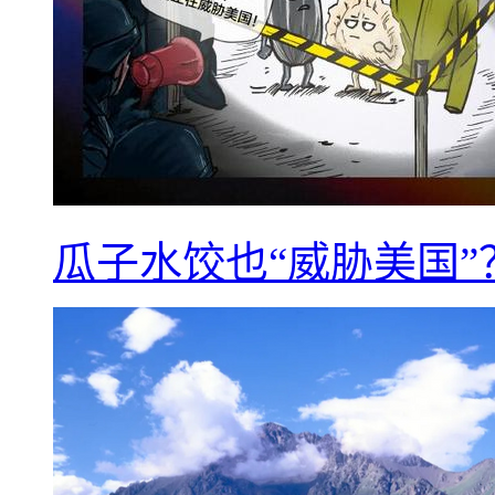
瓜子水饺也“威胁美国”