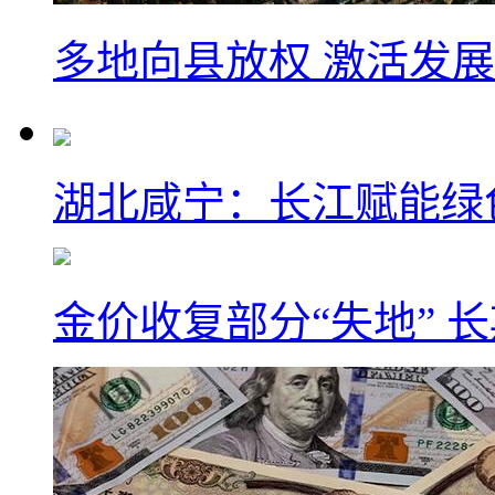
多地向县放权 激活发
湖北咸宁：长江赋能绿
金价收复部分“失地” 