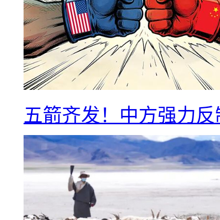
五箭齐发！中方强力反