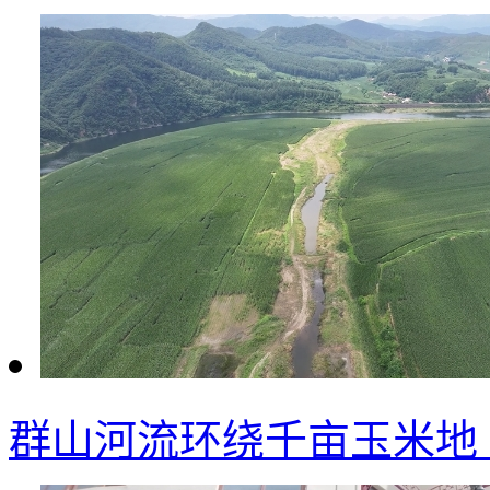
群山河流环绕千亩玉米地 