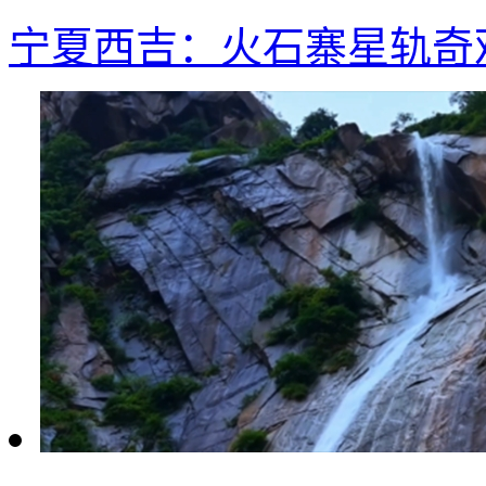
宁夏西吉：火石寨星轨奇