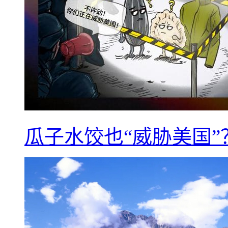
瓜子水饺也“威胁美国”