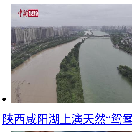
陕西咸阳湖上演天然“鸳鸯