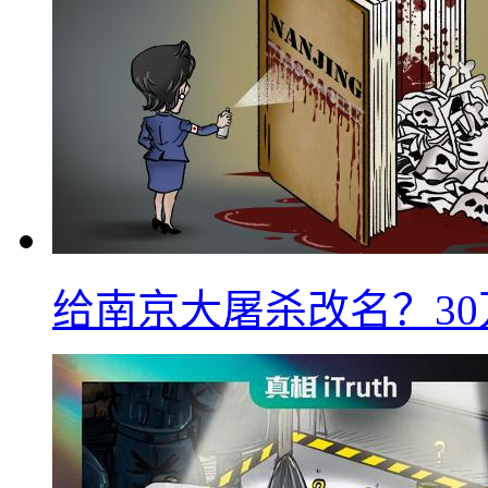
给南京大屠杀改名？3