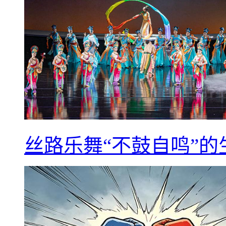
丝路乐舞“不鼓自鸣”