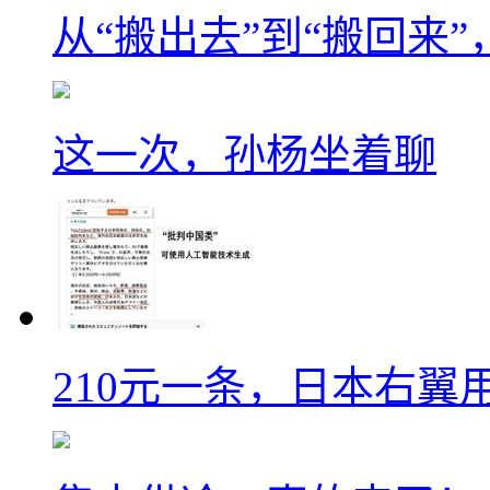
从“搬出去”到“搬回来
这一次，孙杨坐着聊
210元一条，日本右翼