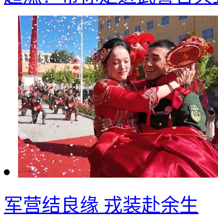
军营结良缘 戎装赴余生