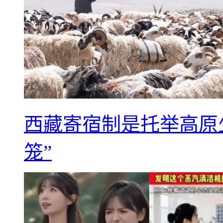
西藏寄宿制是托举高原
笼”