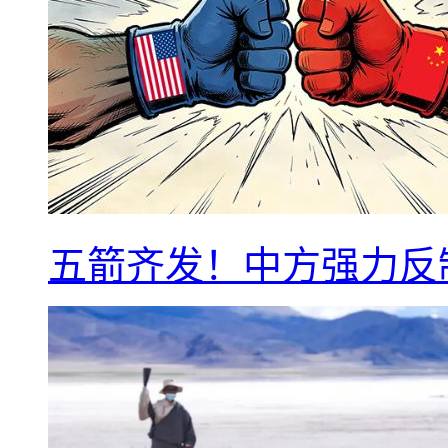
五箭齐发！中方强力反