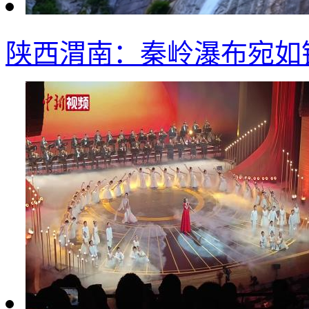
陕西渭南：秦岭瀑布宛如