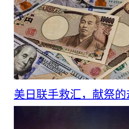
美日联手救汇，献祭的