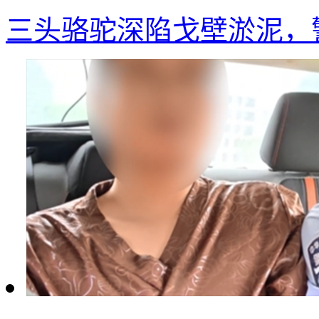
三头骆驼深陷戈壁淤泥，