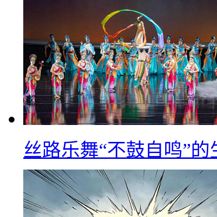
丝路乐舞“不鼓自鸣”