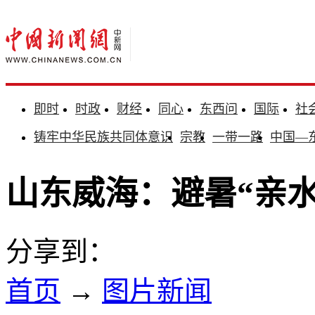
即时
时政
财经
同心
东西问
国际
社
铸牢中华民族共同体意识
宗教
一带一路
中国—
山东威海：避暑“亲水
分享到：
首页
→
图片新闻