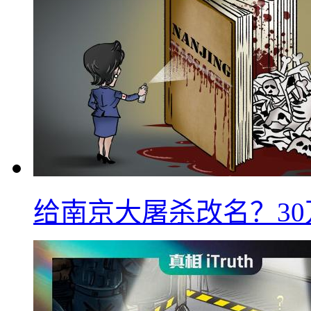
给南京大屠杀改名？3