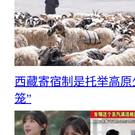
西藏寄宿制是托举高原
笼”