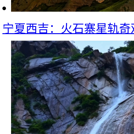
宁夏西吉：火石寨星轨奇