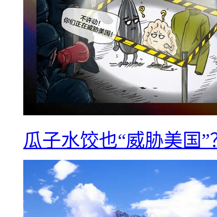
瓜子水饺也“威胁美国”