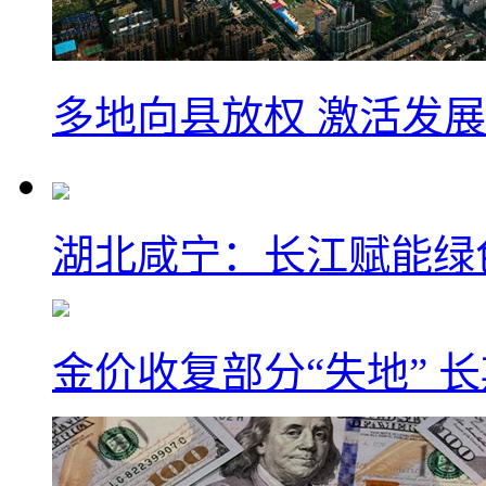
多地向县放权 激活发
湖北咸宁：长江赋能绿
金价收复部分“失地” 