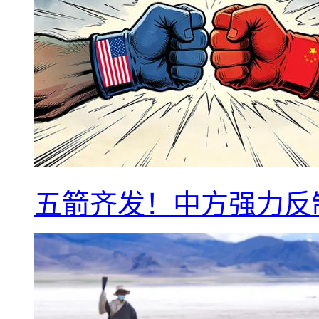
五箭齐发！中方强力反