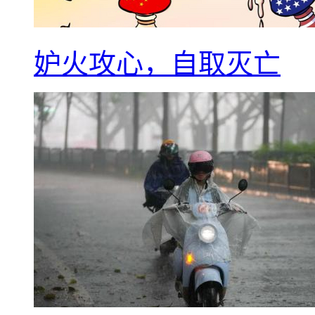
妒火攻心，自取灭亡