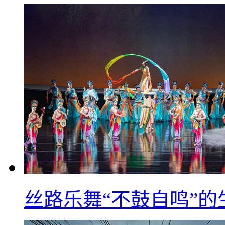
丝路乐舞“不鼓自鸣”