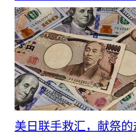
美日联手救汇，献祭的