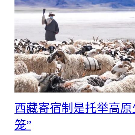
西藏寄宿制是托举高原
笼”