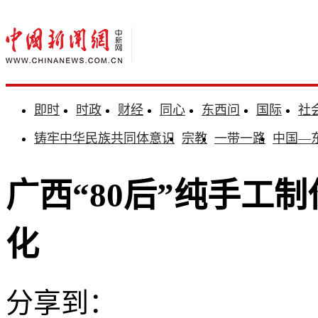
即时
时政
财经
同心
东西问
国际
社
铸牢中华民族共同体意识
宗教
一带一路
中国—
广西“80后”纯手工
化
分享到：