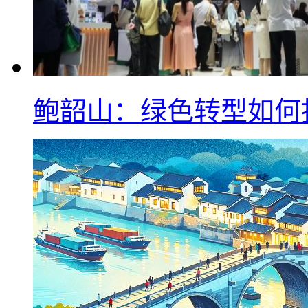
鲍韶山：绿色转型如何