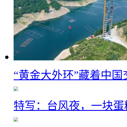
“黄金大外环”藏着中
特写：台风夜，一块蛋