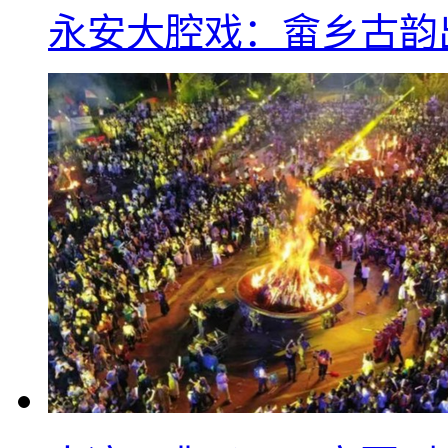
永安大腔戏：畲乡古韵