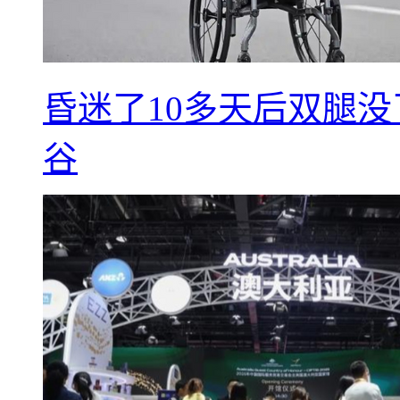
昏迷了10多天后双腿没
谷