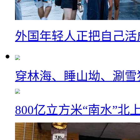
外国年轻人正把自己活成
穿林海、睡山坳、涮雪
800亿立方米“南水”北