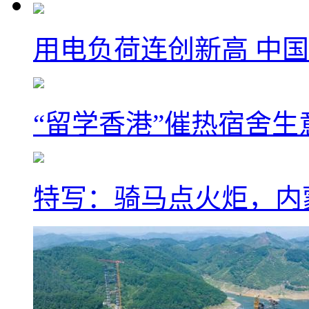
用电负荷连创新高 中国
“留学香港”催热宿舍生
特写：骑马点火炬，内