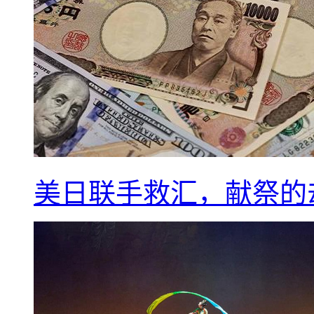
美日联手救汇，献祭的