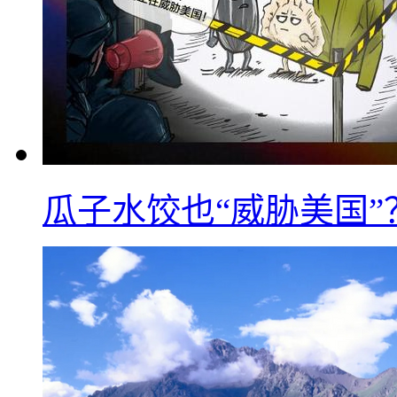
瓜子水饺也“威胁美国”