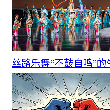
丝路乐舞“不鼓自鸣”