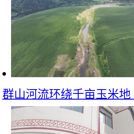
群山河流环绕千亩玉米地 