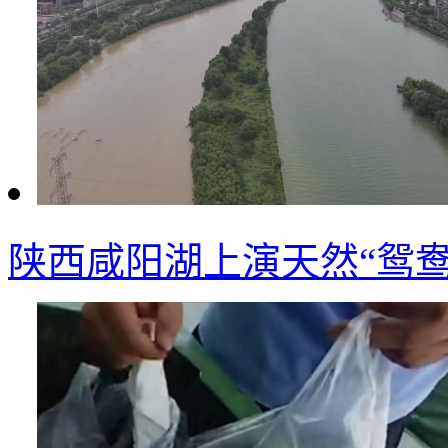
陕西咸阳湖上演天然“鸳鸯