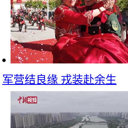
军营结良缘 戎装赴余生