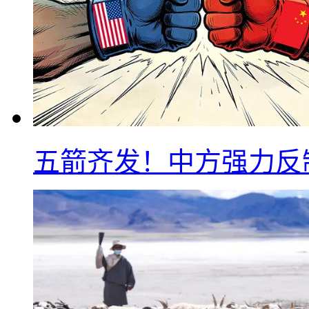
五箭齐发！中方强力反