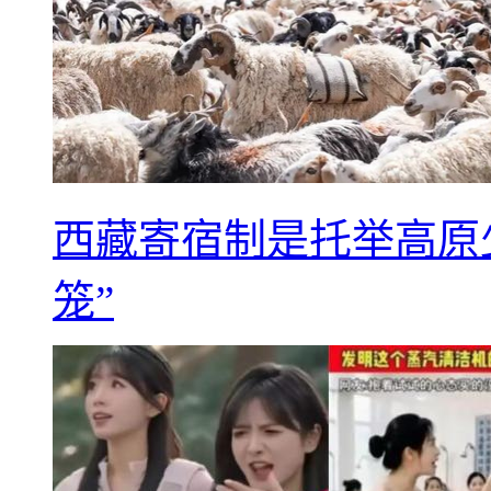
西藏寄宿制是托举高原
笼”