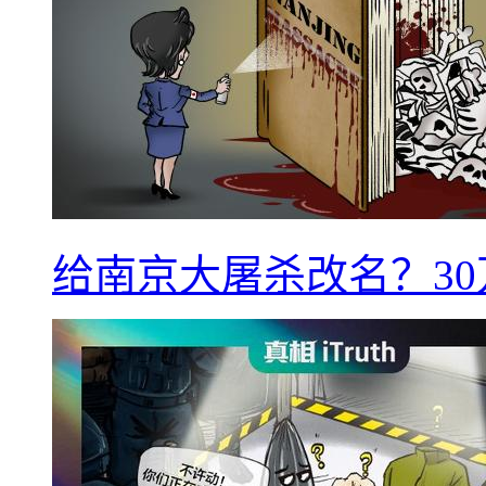
给南京大屠杀改名？3