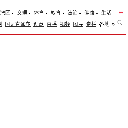
湾区
文娱
体育
教育
法治
健康
生活
刊
国是直通车
创意
直播
视频
图片
专栏
各地