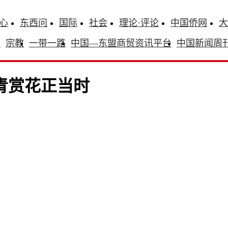
心
东西问
国际
社会
理论·评论
中国侨网
大
识
宗教
一带一路
中国—东盟商贸资讯平台
中国新闻周
青赏花正当时