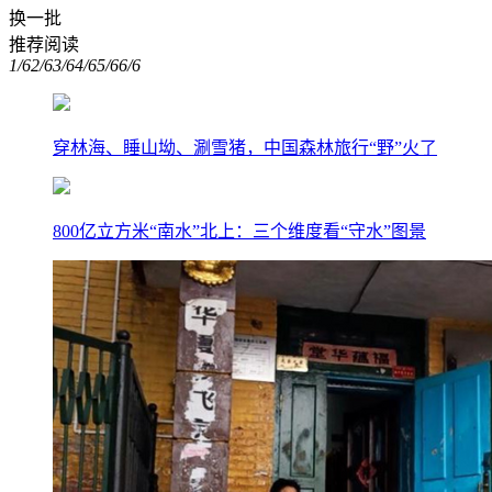
换一批
推荐阅读
1/6
2/6
3/6
4/6
5/6
6/6
穿林海、睡山坳、涮雪猪，中国森林旅行“野”火了
800亿立方米“南水”北上：三个维度看“守水”图景