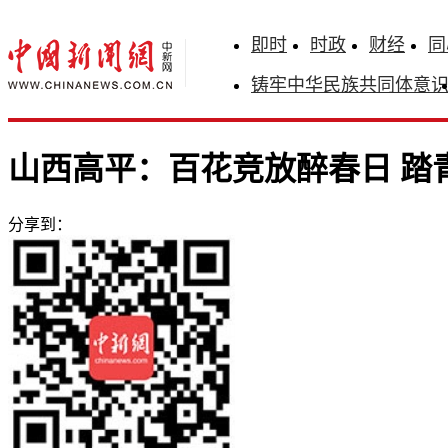
即时
时政
财经
同
铸牢中华民族共同体意
山西高平：百花竞放醉春日 踏
分享到：