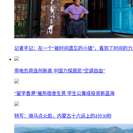
记者手记：在一个“被时间遗忘的小镇”，看到了时间的力
用电负荷连创新高 中国力保居民“空调自由”
“留学香港”催热宿舍生意 学生公寓成投资新蓝海
特写：骑马点火炬，内蒙古十六运上的4分30秒