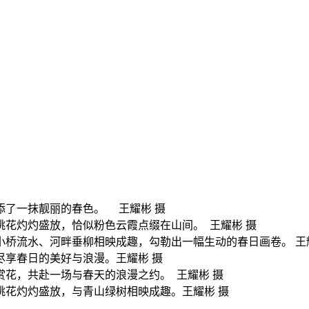
添了一抹靓丽的春色。 王耀彬 摄
桃花灼灼盛放，恰似粉色云霞点缀在山间。 王耀彬 摄
小桥流水、河畔垂柳相映成趣，勾勒出一幅生动的春日画卷。 王
尽享春日的美好与浪漫。王耀彬 摄
赏花，共赴一场与春天的浪漫之约。 王耀彬 摄
桃花灼灼盛放，与青山绿树相映成趣。王耀彬 摄