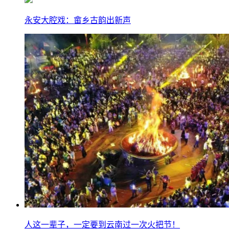
永安大腔戏：畲乡古韵出新声
人这一辈子，一定要到云南过一次火把节！