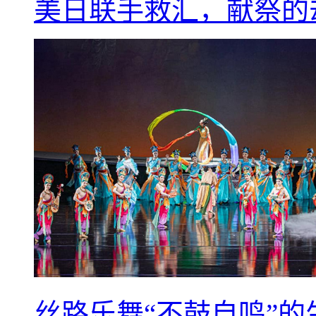
美日联手救汇，献祭的
丝路乐舞“不鼓自鸣”