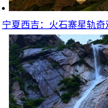
宁夏西吉：火石寨星轨奇