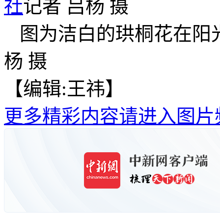
社
记者 吕杨 摄
图为洁白的珙桐花在阳
杨 摄
【编辑:王祎】
更多精彩内容请进入图片