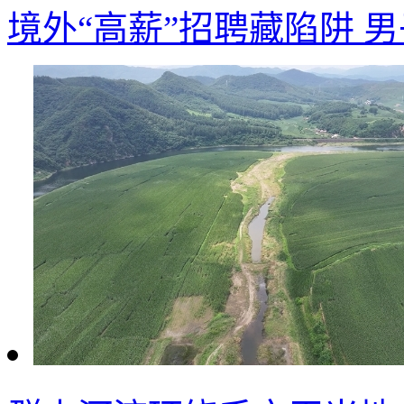
境外“高薪”招聘藏陷阱 