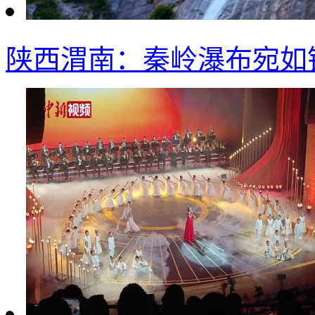
陕西渭南：秦岭瀑布宛如