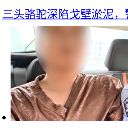
三头骆驼深陷戈壁淤泥，