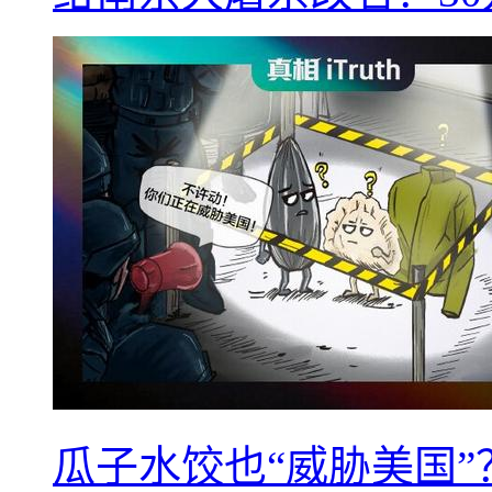
瓜子水饺也“威胁美国”