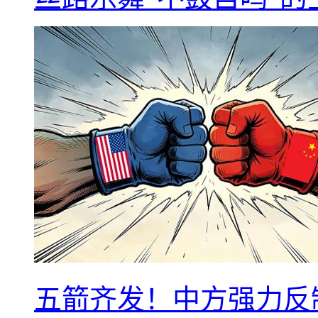
五箭齐发！中方强力反