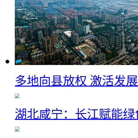
多地向县放权 激活发
湖北咸宁：长江赋能绿