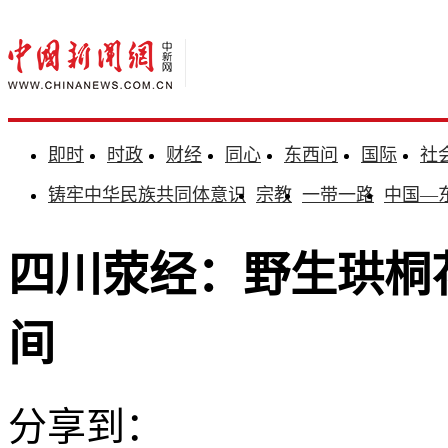
即时
时政
财经
同心
东西问
国际
社
铸牢中华民族共同体意识
宗教
一带一路
中国—
四川荥经：野生珙桐花
间
分享到：