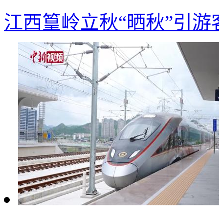
江西篁岭立秋“晒秋”引游