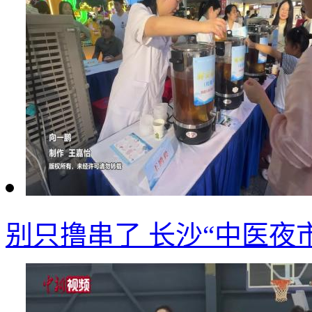
别只撸串了 长沙“中医夜