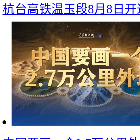
杭台高铁温玉段8月8日开