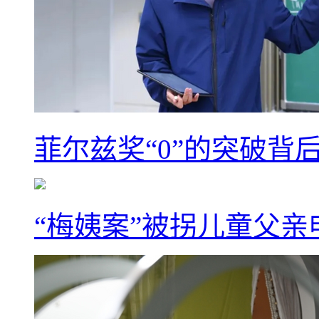
菲尔兹奖“0”的突破背
“梅姨案”被拐儿童父