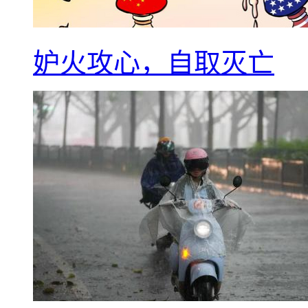
妒火攻心，自取灭亡