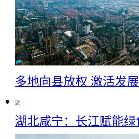
多地向县放权 激活发
湖北咸宁：长江赋能绿