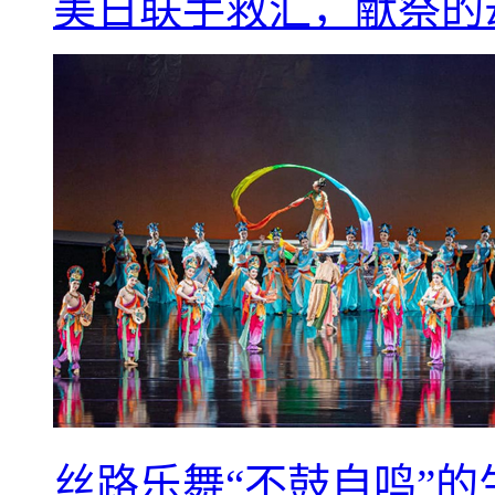
美日联手救汇，献祭的
丝路乐舞“不鼓自鸣”