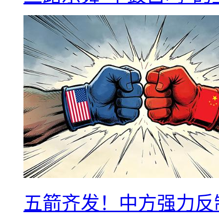
五箭齐发！中方强力反