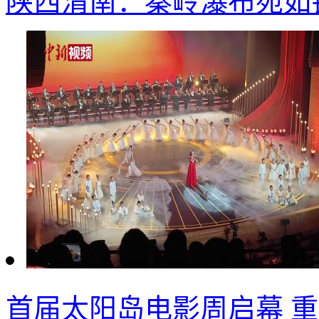
陕西渭南：秦岭瀑布宛如
首届太阳岛电影周启幕 