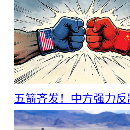
五箭齐发！中方强力反