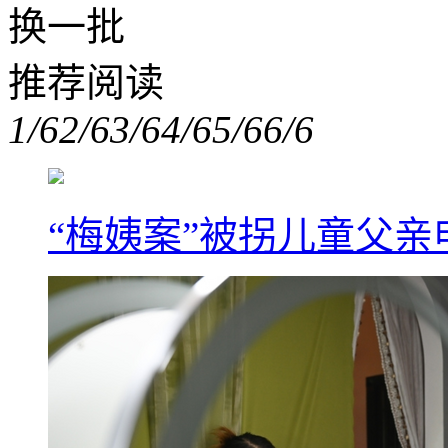
换一批
推荐阅读
1/6
2/6
3/6
4/6
5/6
6/6
“梅姨案”被拐儿童父