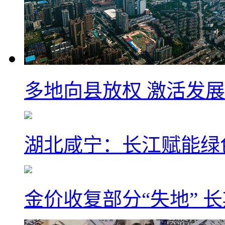
多地向县放权 激活发
湖北咸宁：长江赋能绿
金价收复部分“失地” 