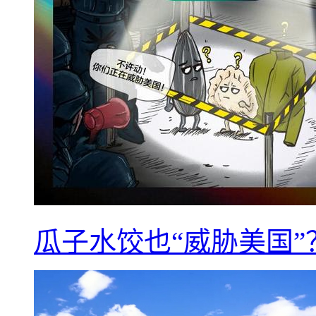
瓜子水饺也“威胁美国”