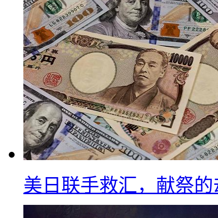
美日联手救汇，献祭的