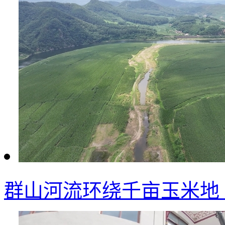
群山河流环绕千亩玉米地 