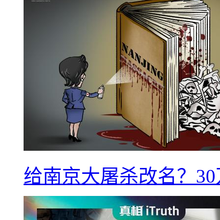
给南京大屠杀改名？3