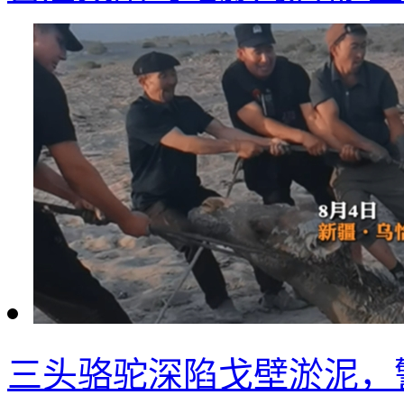
三头骆驼深陷戈壁淤泥，