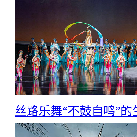
丝路乐舞“不鼓自鸣”