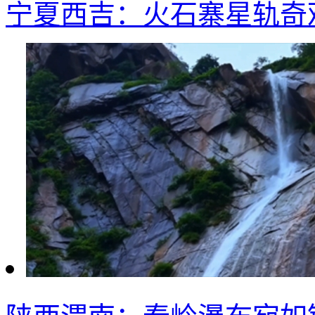
宁夏西吉：火石寨星轨奇