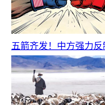
五箭齐发！中方强力反