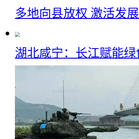
多地向县放权 激活发
湖北咸宁：长江赋能绿