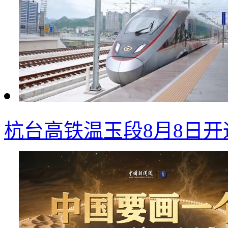
杭台高铁温玉段8月8日开