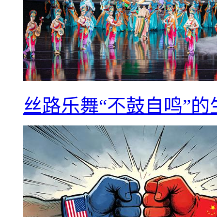
丝路乐舞“不鼓自鸣”