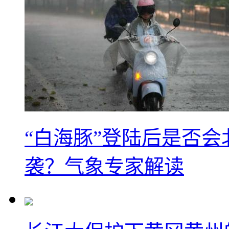
“白海豚”登陆后是否会
袭？气象专家解读