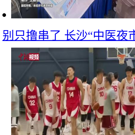
别只撸串了 长沙“中医夜