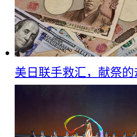
美日联手救汇，献祭的