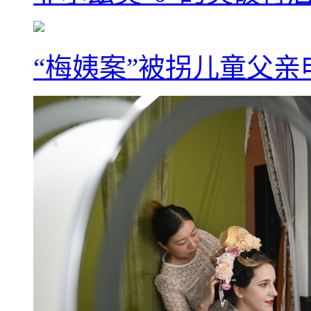
“梅姨案”被拐儿童父