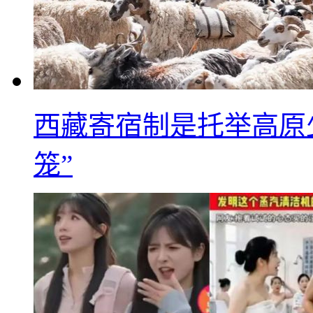
西藏寄宿制是托举高原
笼”