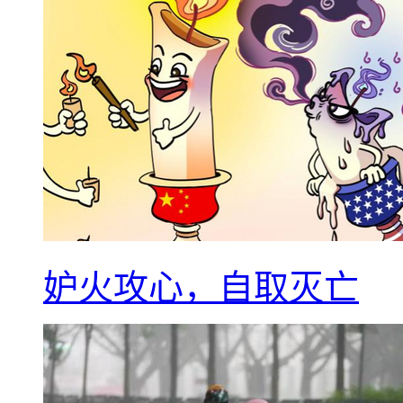
妒火攻心，自取灭亡