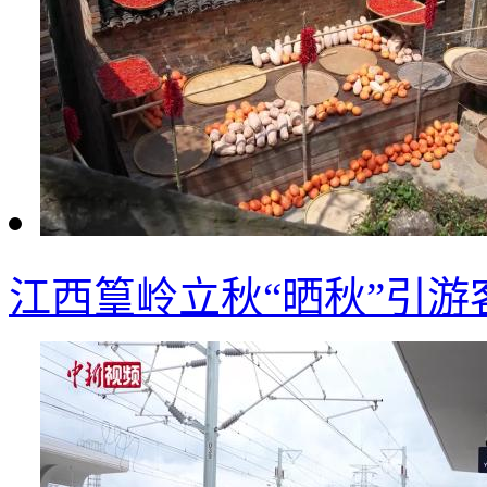
江西篁岭立秋“晒秋”引游