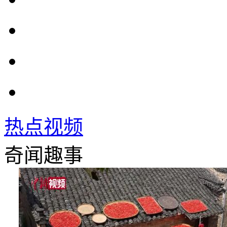
热点视频
奇闻趣事