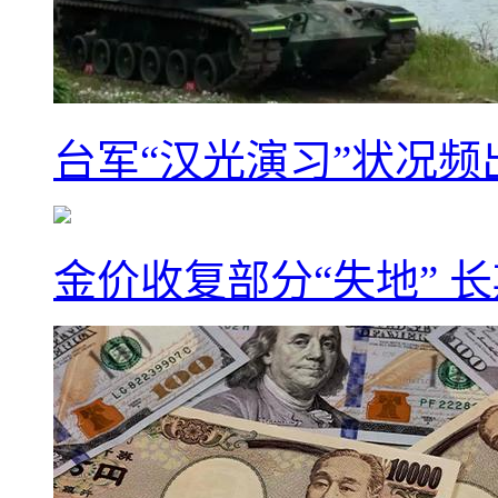
台军“汉光演习”状况频
金价收复部分“失地” 