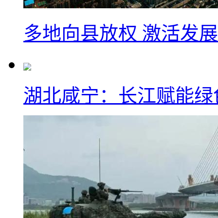
多地向县放权 激活发
湖北咸宁：长江赋能绿