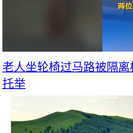
老人坐轮椅过马路被隔离
托举