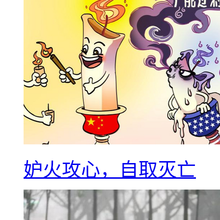
妒火攻心，自取灭亡