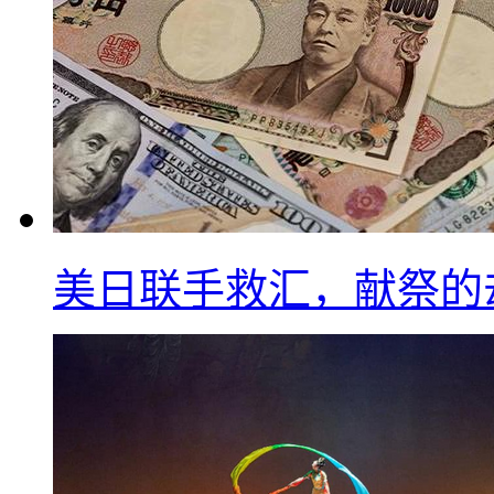
美日联手救汇，献祭的