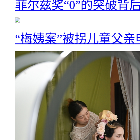
菲尔兹奖“0”的突破背
“梅姨案”被拐儿童父