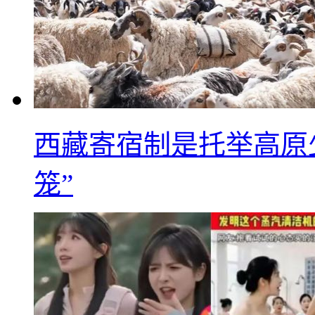
西藏寄宿制是托举高原
笼”