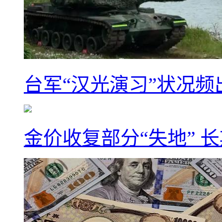
台军“汉光演习”状况频
金价收复部分“失地” 