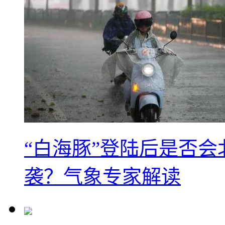
“白海豚”登陆后是否会
袭？气象专家解读