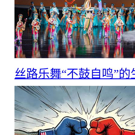
丝路乐舞“不鼓自鸣”