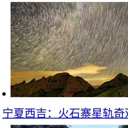
宁夏西吉：火石寨星轨奇