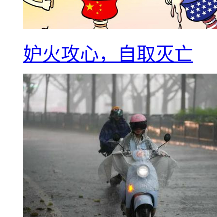
妒火攻心，自取灭亡