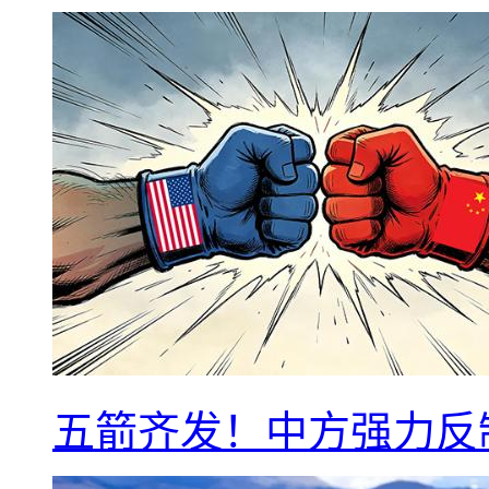
五箭齐发！中方强力反