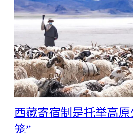
西藏寄宿制是托举高原
笼”