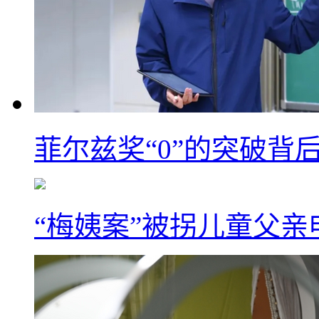
菲尔兹奖“0”的突破背
“梅姨案”被拐儿童父