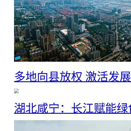
多地向县放权 激活发
湖北咸宁：长江赋能绿