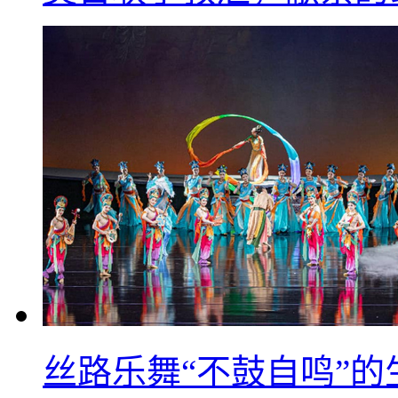
丝路乐舞“不鼓自鸣”