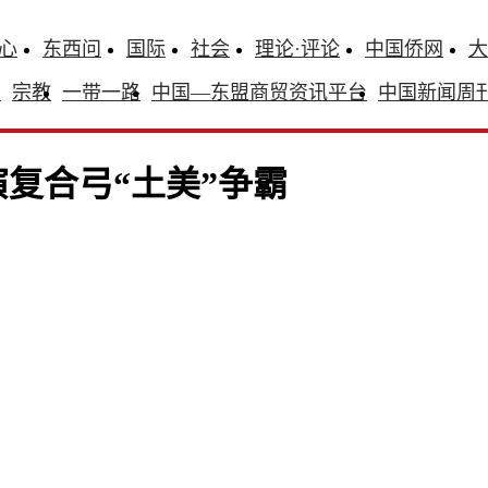
心
东西问
国际
社会
理论·评论
中国侨网
大
识
宗教
一带一路
中国—东盟商贸资讯平台
中国新闻周
复合弓“土美”争霸