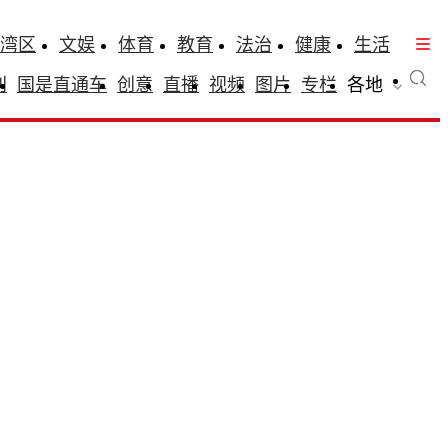
湾区
文娱
体育
教育
法治
健康
生活
刊
国是直通车
创意
直播
视频
图片
专栏
各地