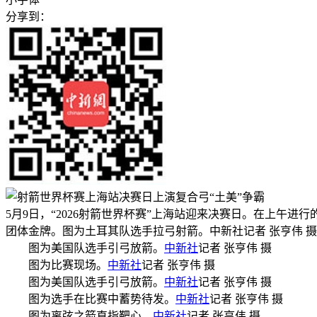
分享到：
5月9日，“2026射箭世界杯赛”上海站迎来决赛日。在上
团体金牌。图为土耳其队选手拉弓射箭。中新社记者 张亨伟 摄
图为美国队选手引弓放箭。
中新社
记者 张亨伟 摄
图为比赛现场。
中新社
记者 张亨伟 摄
图为美国队选手引弓放箭。
中新社
记者 张亨伟 摄
图为选手在比赛中蓄势待发。
中新社
记者 张亨伟 摄
图为离弦之箭直指靶心。
中新社
记者 张亨伟 摄