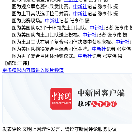
图为观众屏息凝神欣赏比赛。
中新社
记者 张亨伟 摄
图为土耳其队选手拉弓射箭。
中新社
记者 张亨伟 摄
图为比赛现场。
中新社
记者 张亨伟 摄
图为美国队以3个十环领先土耳其队。
中新社
记者 张亨伟 
图为美国队向土耳其队送上祝福。
中新社
记者 张亨伟 摄
图为土耳其队在男子复合弓团体决赛中获胜庆祝。
中新社
图为美国队摘得复合弓混合团体金牌。
中新社
记者 张亨伟
图为男子复合弓团体颁奖仪式。
中新社
记者 张亨伟 摄
【编辑:王祎】
更多精彩内容请进入图片频道
发表评论
文明上网理性发言，请遵守新闻评论服务协议