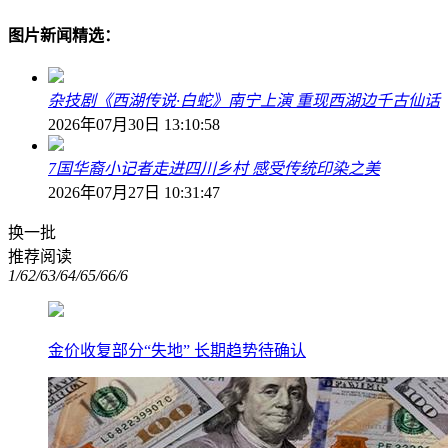
图片新闻精选：
杂技剧《西湖传说·白蛇》南宁上演 重现西湖边千古仙话
2026年07月30日 13:10:58
7国华裔小记者走进四川乡村 感受传统印染之美
2026年07月27日 10:31:47
换一批
推荐阅读
1/6
2/6
3/6
4/6
5/6
6/6
金价收复部分“失地” 长期趋势待确认