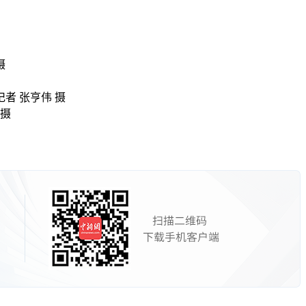
摄
记者 张亨伟 摄
 摄