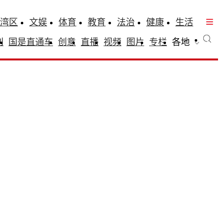
湾区
文娱
体育
教育
法治
健康
生活
刊
国是直通车
创意
直播
视频
图片
专栏
各地