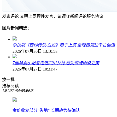
发表评论
文明上网理性发言，请遵守新闻评论服务协议
图片新闻精选：
杂技剧《西湖传说·白蛇》南宁上演 重现西湖边千古仙话
2026年07月30日 13:10:58
7国华裔小记者走进四川乡村 感受传统印染之美
2026年07月27日 10:31:47
换一批
推荐阅读
1/6
2/6
3/6
4/6
5/6
6/6
金价收复部分“失地” 长期趋势待确认