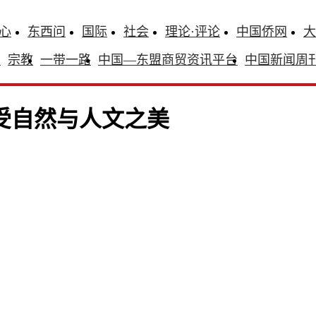
心
东西问
国际
社会
理论·评论
中国侨网
大
识
宗教
一带一路
中国—东盟商贸资讯平台
中国新闻周
受自然与人文之美