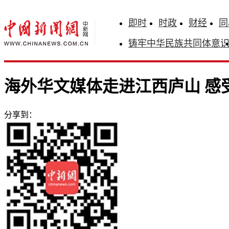
即时
时政
财经
同
铸牢中华民族共同体意
海外华文媒体走进江西庐山 感
分享到：