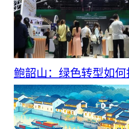
鲍韶山：绿色转型如何