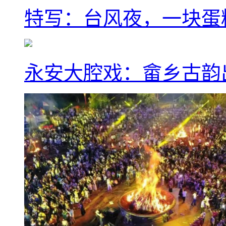
特写：台风夜，一块蛋
永安大腔戏：畲乡古韵