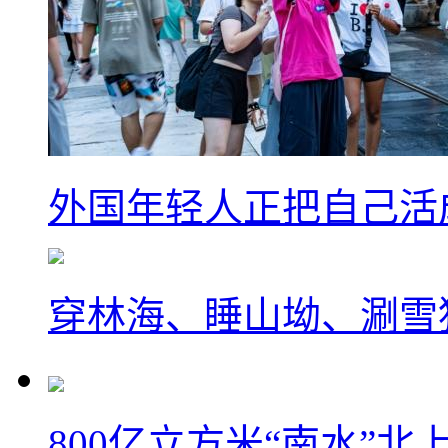
外国年轻人正把自己活成
穿林海、睡山坳、涮雪
800亿立方米“南水”北