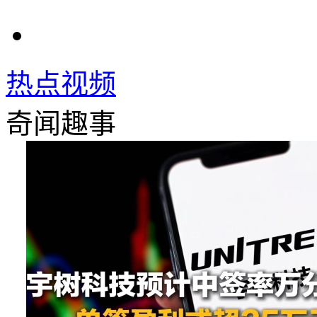
热点视频
奇闻趣事