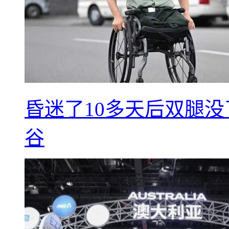
昏迷了10多天后双腿没
谷