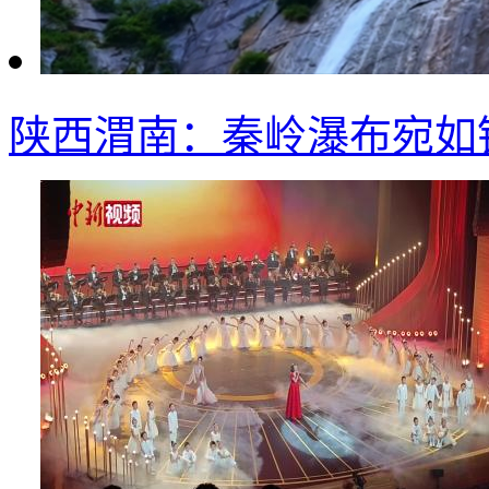
陕西渭南：秦岭瀑布宛如