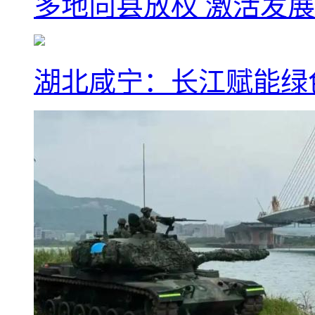
多地向县放权 激活发
湖北咸宁：长江赋能绿