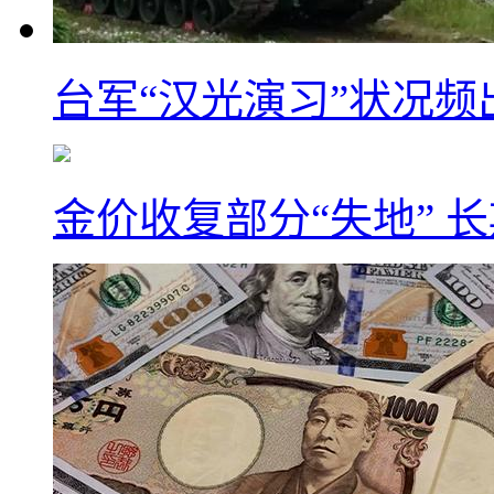
台军“汉光演习”状况频
金价收复部分“失地” 