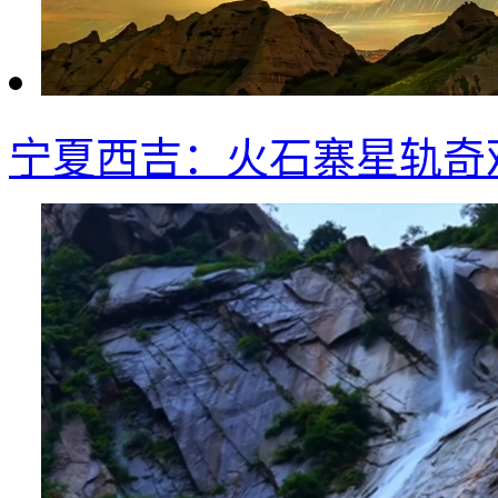
宁夏西吉：火石寨星轨奇