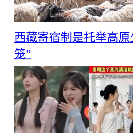
西藏寄宿制是托举高原
笼”