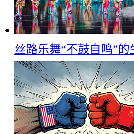
丝路乐舞“不鼓自鸣”