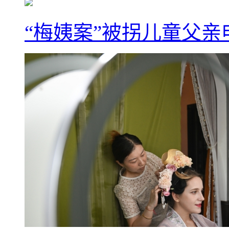
“梅姨案”被拐儿童父