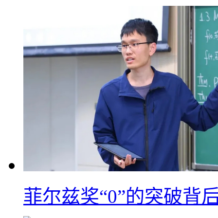
菲尔兹奖“0”的突破背