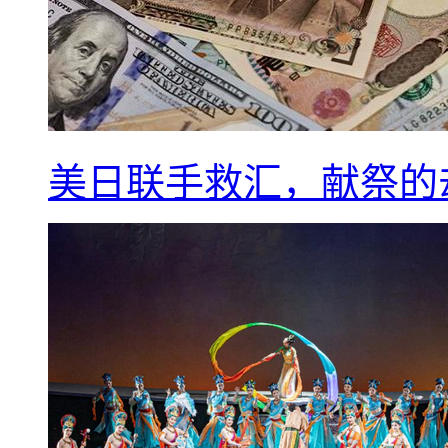
美日联手救汇，献祭的