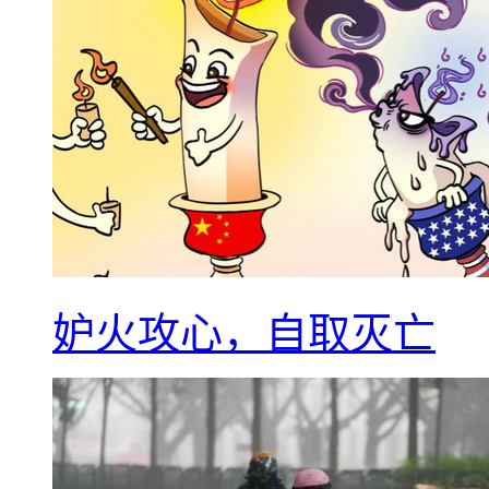
妒火攻心，自取灭亡