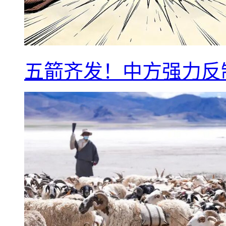
五箭齐发！中方强力反