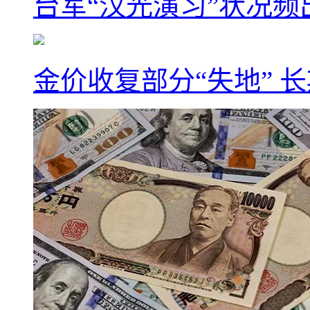
台军“汉光演习”状况频
金价收复部分“失地” 