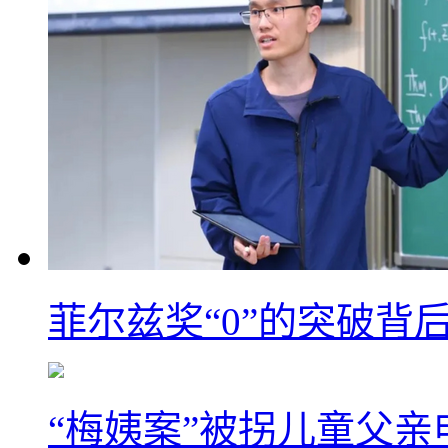
菲尔兹奖“0”的突破背
“梅姨案”被拐儿童父