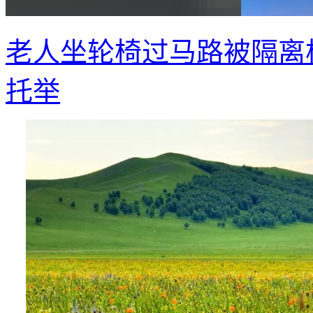
老人坐轮椅过马路被隔离
托举