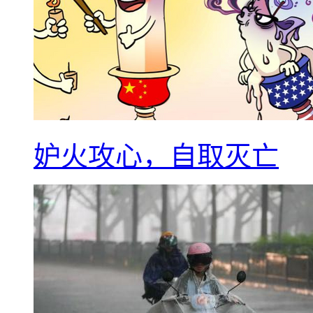
妒火攻心，自取灭亡