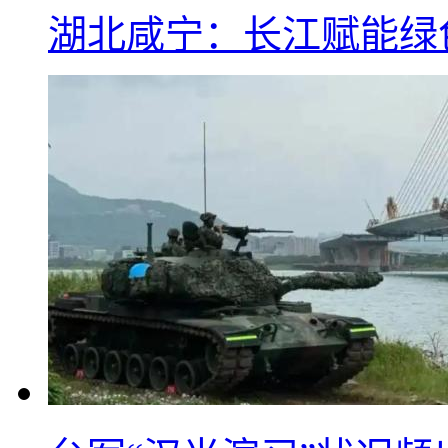
湖北咸宁：长江赋能绿