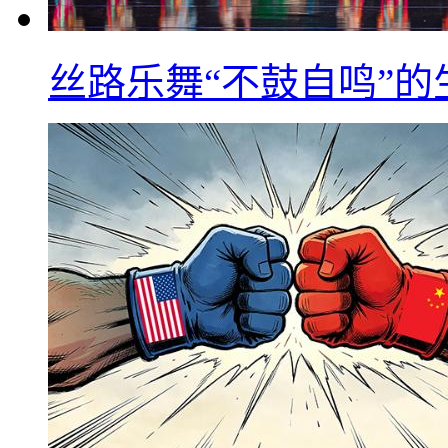
丝路乐舞“不鼓自鸣”