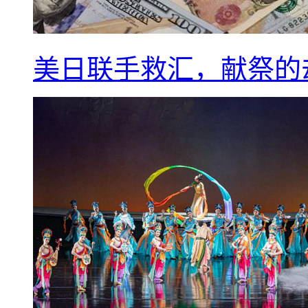
美日联手救汇，献祭的