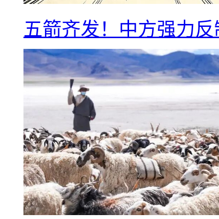
五箭齐发！中方强力反