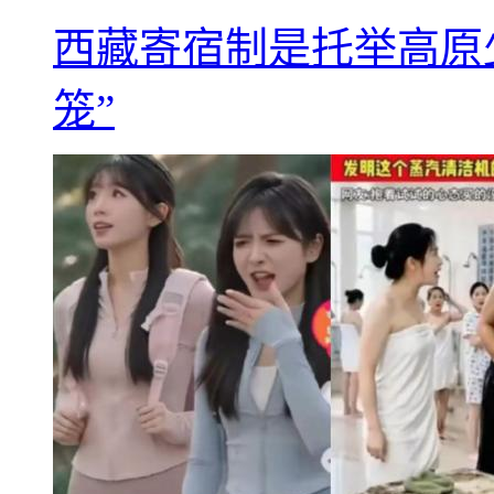
西藏寄宿制是托举高原
笼”