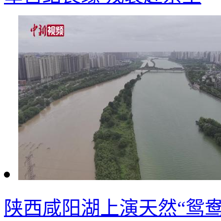
陕西咸阳湖上演天然“鸳鸯