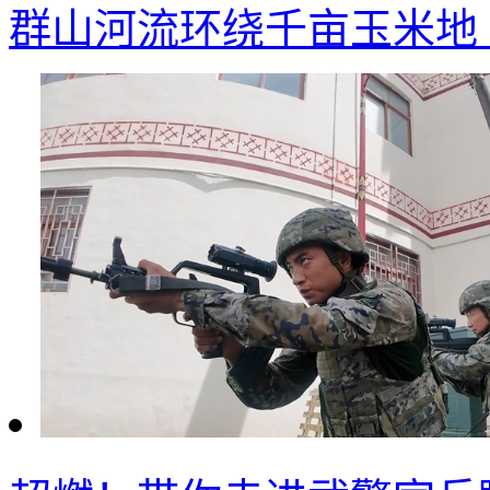
群山河流环绕千亩玉米地 