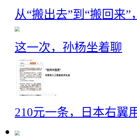
从“搬出去”到“搬回来
这一次，孙杨坐着聊
210元一条，日本右翼