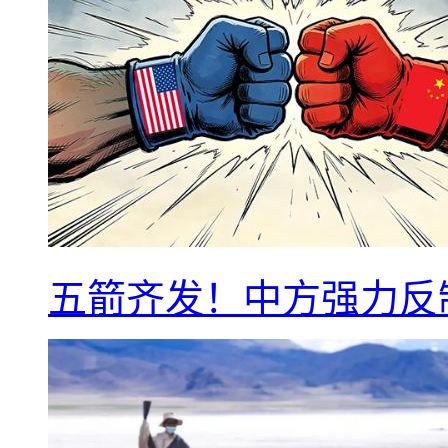
五箭齐发！中方强力反