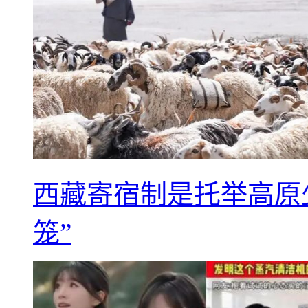
西藏寄宿制是托举高原
笼”