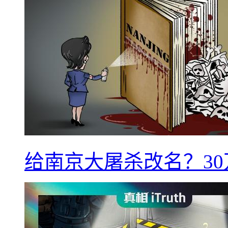
给南京大屠杀改名？3