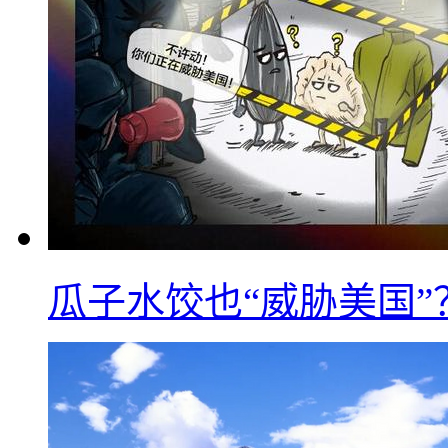
瓜子水饺也“威胁美国”