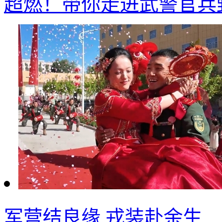
超燃！带你走进武警官兵
军营结良缘 戎装赴余生