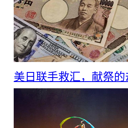
美日联手救汇，献祭的