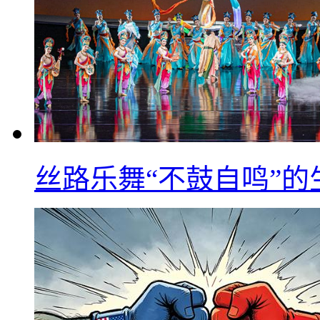
丝路乐舞“不鼓自鸣”