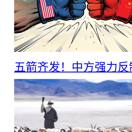
五箭齐发！中方强力反