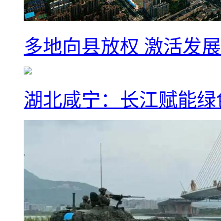
多地向县放权 激活发
湖北咸宁：长江赋能绿