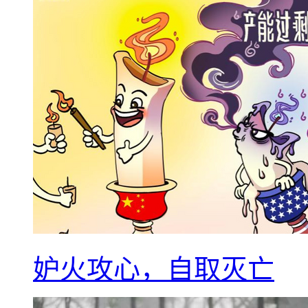
妒火攻心，自取灭亡