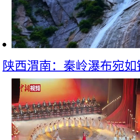
陕西渭南：秦岭瀑布宛如