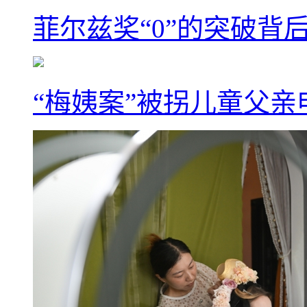
菲尔兹奖“0”的突破背
“梅姨案”被拐儿童父