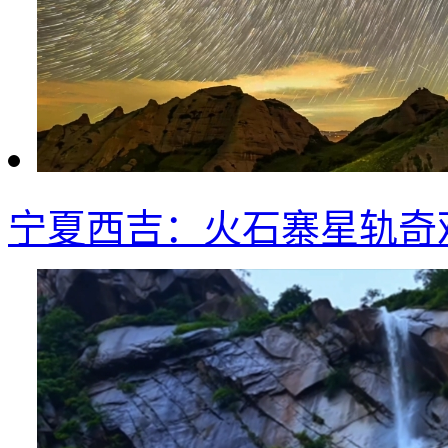
宁夏西吉：火石寨星轨奇