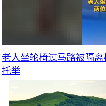
老人坐轮椅过马路被隔离
托举