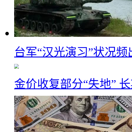
台军“汉光演习”状况频
金价收复部分“失地” 