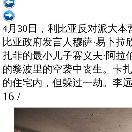
4月30日，利比亚反对派大
比亚政府发言人穆萨·易卜拉
扎菲的最小儿子赛义夫·阿拉
的黎波里的空袭中丧生。卡
的住宅内，但躲过一劫。李远
16
/