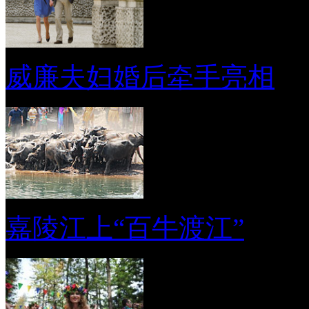
威廉夫妇婚后牵手亮相
嘉陵江上“百牛渡江”