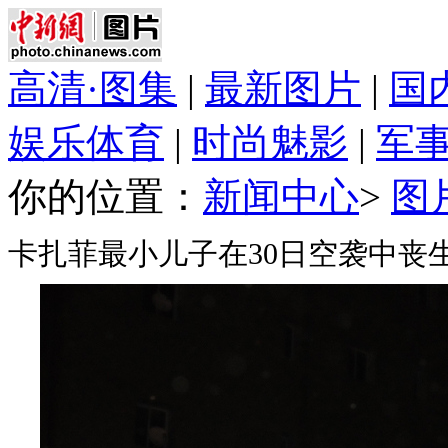
高清·图集
|
最新图片
|
国
娱乐体育
|
时尚魅影
|
军
你的位置：
新闻中心
>
图
卡扎菲最小儿子在30日空袭中丧