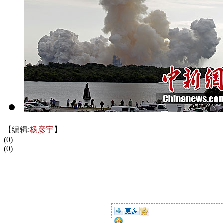
【编辑:
杨彦宇
】
(
0
)
(
0
)