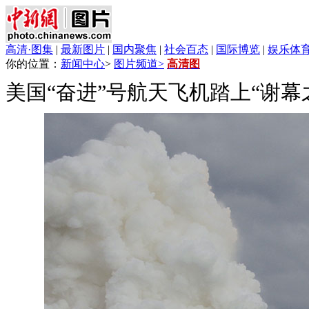
高清·图集
|
最新图片
|
国内聚焦
|
社会百态
|
国际博览
|
娱乐体
你的位置：
新闻中心
>
图片频道>
高清图
美国“奋进”号航天飞机踏上“谢幕