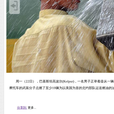
周一（22日），巴基斯坦高波尔(Kolpur)，一名男子正举着壶
摩托车的武装分子点燃了至少19辆为以美国为首的北约部队运送燃油的
分享到:
更多...