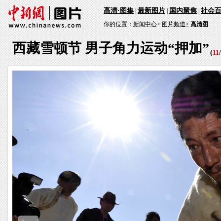
高清·图集
最新图片
国内聚焦
社会
|
|
|
你的位置：
新闻中心
>
图片频道>
高清图
西藏雪顿节 男子角力运动“押加”
(
11
/