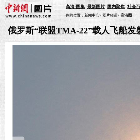
高清·图集
最新图片
国内聚焦
社会
|
|
|
你的位置：
新闻中心
>
图片频道>
高清图
俄罗斯“联盟TMA-22”载人飞船