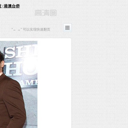
技
港澳台侨
|
“← →” 可以实现快速翻页