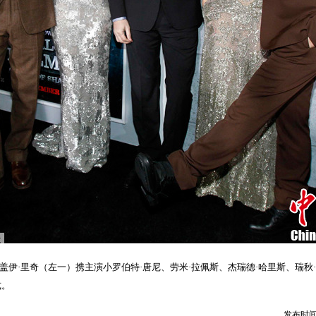
演盖伊·里奇（左一）携主演小罗伯特·唐尼、劳米·拉佩斯、杰瑞德·哈里斯、瑞
式。
发布时间：