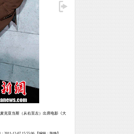
秋·麦克亚当斯（从右至左）出席电影《大
2011-12-07 15:55:06 【编辑：陈静】