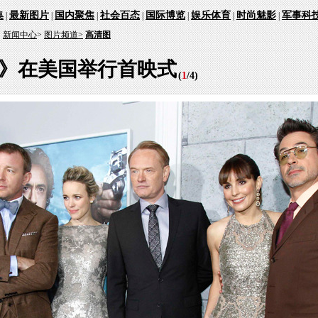
集
最新图片
国内聚焦
社会百态
国际博览
娱乐体育
时尚魅影
军事科
|
|
|
|
|
|
|
：
新闻中心
>
图片频道>
高清图
2》在美国举行首映式
(
1
/
4
)