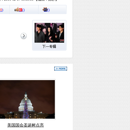
(
0
)
顶
(
)
踩
(
)
美国国会圣诞树点亮