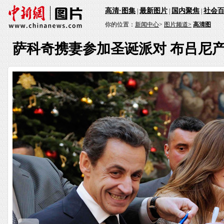
高清·图集
最新图片
国内聚焦
社会
|
|
|
你的位置：
新闻中心
>
图片频道>
高清图
萨科奇携妻参加圣诞派对 布吕尼