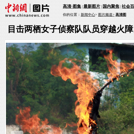
高清·图集
最新图片
国内聚焦
社会
|
|
|
你的位置：
新闻中心
>
图片频道>
高清图
目击两栖女子侦察队队员穿越火障