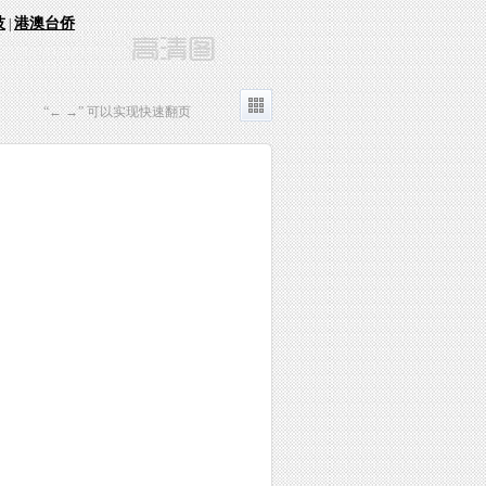
技
港澳台侨
|
“← →” 可以实现快速翻页