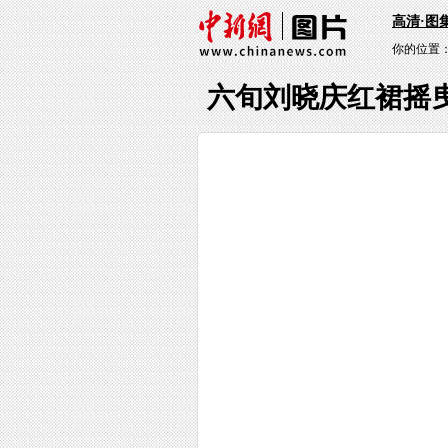
高清·图
你的位置
六旬刘晓庆红裙摇