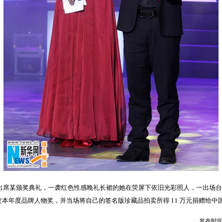
日出席某颁奖典礼，一袭红色性感晚礼长裙的她在荧屏下依旧光彩照人，一出场
本年度品牌人物奖，并当场将自己的签名版珍藏品拍卖所得 11 万元捐赠给中
发布时间：