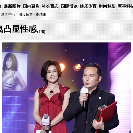
集
最新图片
国内聚焦
社会百态
国际博览
娱乐体育
时尚魅影
军事科
|
|
|
|
|
|
|
：
新闻中心
>
图片频道>
高清图
曳凸显性感
(
1
/
6
)