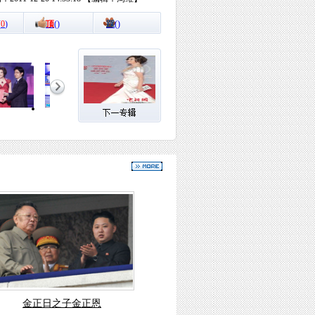
(
0
)
顶
(
)
踩
(
)
金正日之子金正恩