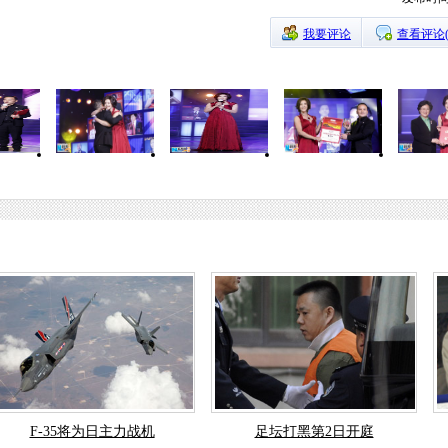
我要评论
查看评论
F-35将为日主力战机
足坛打黑第2日开庭