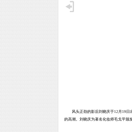
风头正劲的影后刘晓庆于12月19
的高潮。刘晓庆为著名化妆师毛戈平颁发