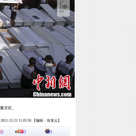
水重灾区。
11-12-21 11:05:50 【编辑：张龙云】
(
0
)
顶
(
)
踩
(
)