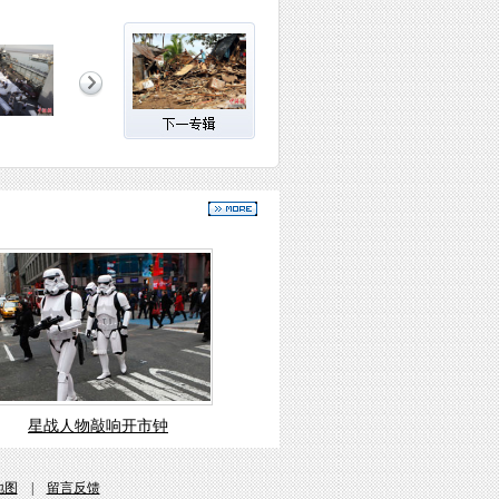
星战人物敲响开市钟
地图
|
留言反馈