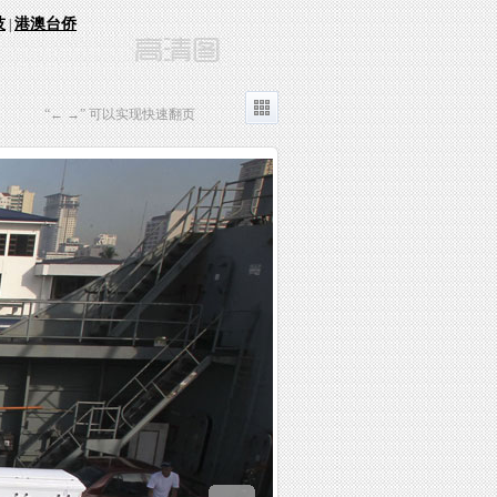
技
港澳台侨
|
“← →” 可以实现快速翻页