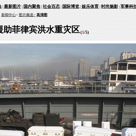
集
最新图片
国内聚焦
社会百态
国际博览
娱乐体育
时尚魅影
军事科
|
|
|
|
|
|
|
：
新闻中心
>
图片频道>
高清图
援助菲律宾洪水重灾区
(
1
/
5
)