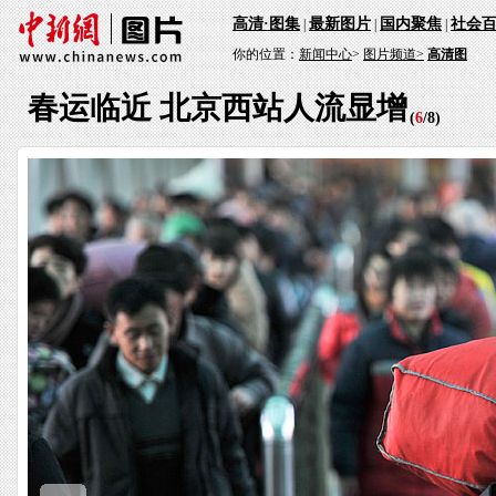
高清·图集
最新图片
国内聚焦
社会
|
|
|
你的位置：
新闻中心
>
图片频道>
高清图
春运临近 北京西站人流显增
(
6
/
8
)