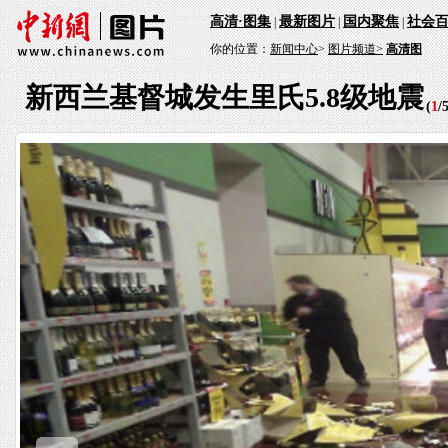
高清·图集
最新图片
国内聚焦
社会
|
|
|
你的位置：
新闻中心
>
图片频道>
高清图
新西兰基督城发生里氏5.8级地震
(
1
/