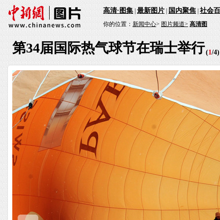
高清·图集
最新图片
国内聚焦
社会
|
|
|
你的位置：
新闻中心
>
图片频道>
高清图
第34届国际热气球节在瑞士举行
(
1
/
4
)