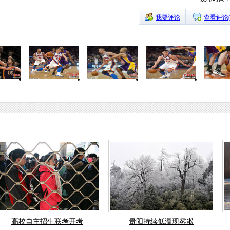
我要评论
查看评论
高校自主招生联考开考
贵阳持续低温现雾凇