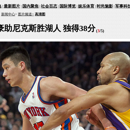
集
最新图片
国内聚焦
社会百态
国际博览
娱乐体育
时尚魅影
军事科
|
|
|
|
|
|
|
：
新闻中心
>
图片频道>
高清图
豪助尼克斯胜湖人 独得38分
(
3
/
5
)