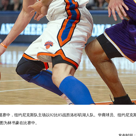
季NBA常规赛中，纽约尼克斯队主场以92比85战胜洛杉矶湖人队。华裔球员、纽约尼
。图为林书豪在比赛中。
发布时间：20