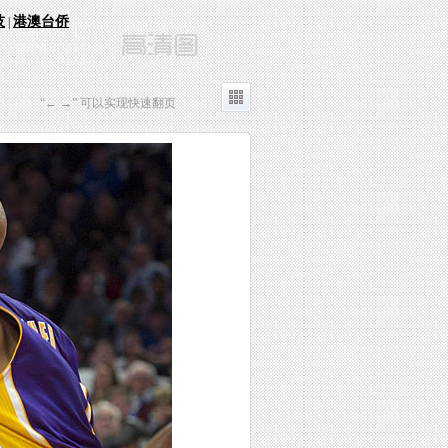
技
港澳台侨
|
“← →” 可以实现快速翻页