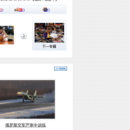
(
0
)
顶
(
)
踩
(
)
俄罗斯空军严寒中训练