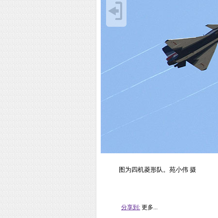
图为四机菱形队。苑小伟 摄
分享到:
更多...