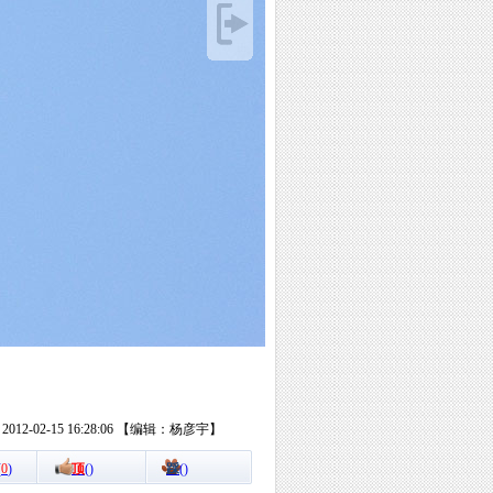
12-02-15 16:28:06 【编辑：杨彦宇】
(
0
)
顶
(
)
踩
(
)