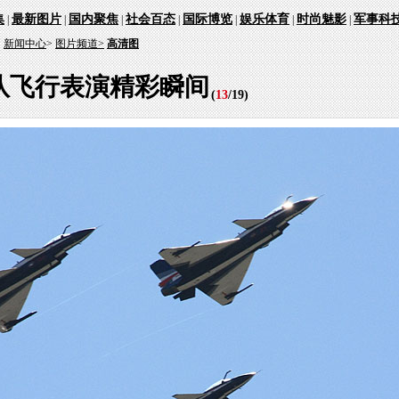
集
最新图片
国内聚焦
社会百态
国际博览
娱乐体育
时尚魅影
军事科
|
|
|
|
|
|
|
：
新闻中心
>
图片频道>
高清图
队飞行表演精彩瞬间
(
13
/
19
)