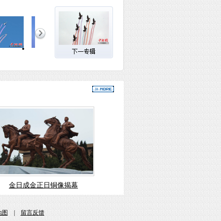
金日成金正日铜像揭幕
地图
|
留言反馈