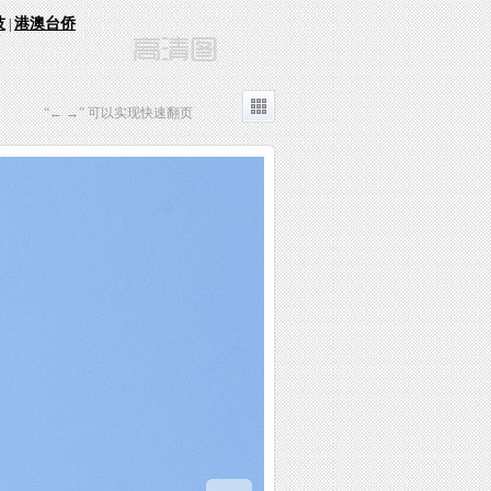
技
港澳台侨
|
“← →” 可以实现快速翻页