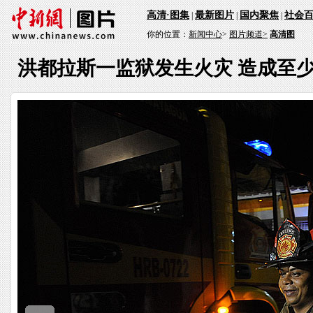
高清·图集
最新图片
国内聚焦
社会
|
|
|
你的位置：
新闻中心
>
图片频道>
高清图
洪都拉斯一监狱发生火灾 造成至少