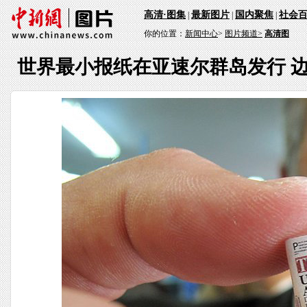
高清·图集
最新图片
国内聚焦
社会
|
|
|
你的位置：
新闻中心
>
图片频道>
高清图
世界最小报纸在亚速尔群岛发行 边