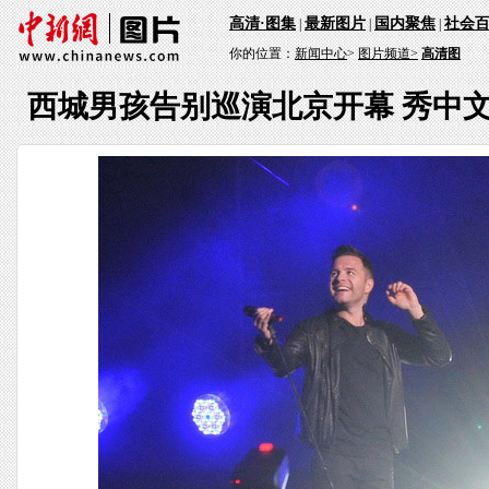
高清·图集
最新图片
国内聚焦
社会
|
|
|
你的位置：
新闻中心
>
图片频道>
高清图
西城男孩告别巡演北京开幕 秀中