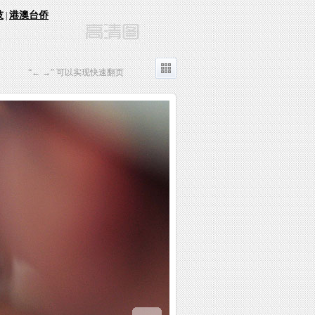
技
港澳台侨
|
“← →” 可以实现快速翻页