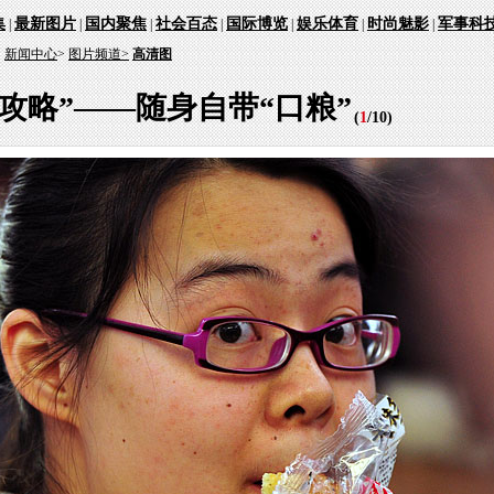
集
最新图片
国内聚焦
社会百态
国际博览
娱乐体育
时尚魅影
军事科
|
|
|
|
|
|
|
：
新闻中心
>
图片频道>
高清图
攻略”——随身自带“口粮”
(
1
/
10
)