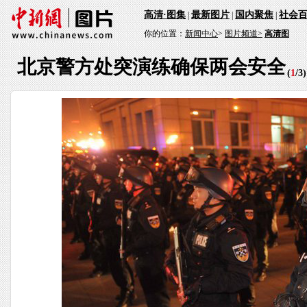
高清·图集
最新图片
国内聚焦
社会
|
|
|
你的位置：
新闻中心
>
图片频道>
高清图
北京警方处突演练确保两会安全
(
1
/
3
)