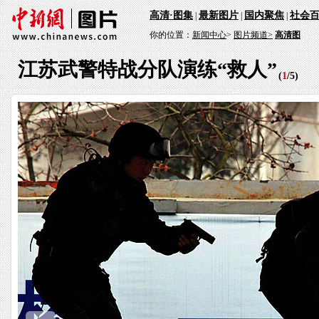
高清·图集
最新图片
国内聚焦
社会
|
|
|
你的位置：
新闻中心
>
图片频道>
高清图
江苏武警特战分队演练“救人”
(
1
/
5
)