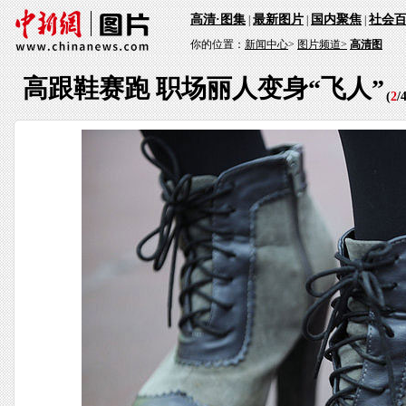
高清·图集
最新图片
国内聚焦
社会
|
|
|
你的位置：
新闻中心
>
图片频道>
高清图
高跟鞋赛跑 职场丽人变身“飞人”
(
2
/