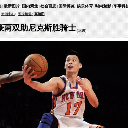
集
最新图片
国内聚焦
社会百态
国际博览
娱乐体育
时尚魅影
军事科
|
|
|
|
|
|
|
：
新闻中心
>
图片频道>
高清图
豪两双助尼克斯胜骑士
(
1
/
10
)