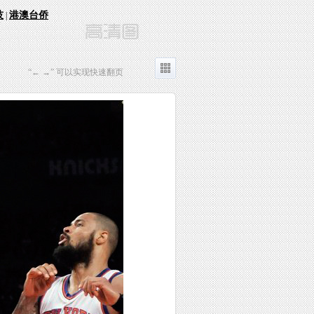
技
港澳台侨
|
“← →” 可以实现快速翻页