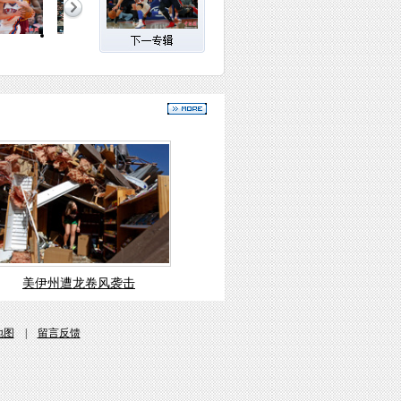
美伊州遭龙卷风袭击
地图
|
留言反馈