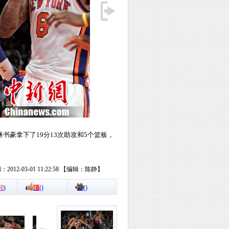
林书豪拿下了19分13次助攻和5个篮板，
2012-03-01 11:22:58 【编辑：陈静】
(
0
)
顶
(
)
踩
(
)