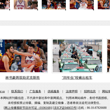
林书豪两双助尼克斯胜
"闰年虫"咬瘫出租车
t us
|
联系我们
|
广告服务
|
供稿服务
|
法律声明
|
招聘信息
|
网站
本网站所刊载信息，不代表中新社和中新网观点。 刊用本网站稿件，务经书面授权。
未经授权禁止转载、摘编、复制及建立镜像，违者将依法追究法律责任。
[
网上传播视听节目许可证（0106168)
] [
京ICP证040655号
] 总机：86-10-87826688