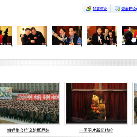
我要评论
查看评论
朝鲜集会抗议朝军辱韩
一周图片新闻精粹