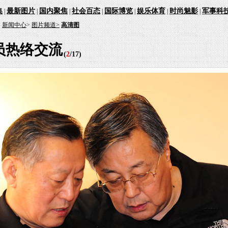
集
最新图片
国内聚焦
社会百态
国际博览
娱乐体育
时尚魅影
军事科
|
|
|
|
|
|
|
：
新闻中心
>
图片频道>
高清图
员热络交流
(
2
/
17
)