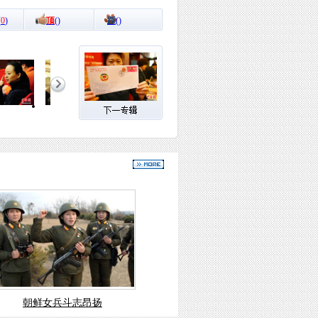
(
0
)
顶
(
)
踩
(
)
朝鲜女兵斗志昂扬