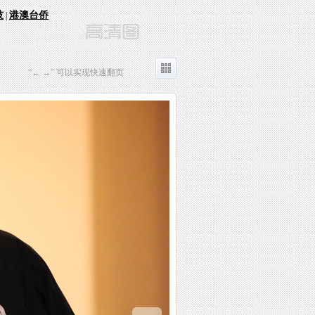
技
港澳台侨
|
“← →” 可以实现快速翻页