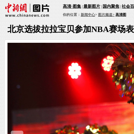
高清·图集
最新图片
国内聚焦
社会
|
|
|
你的位置：
新闻中心
>
图片频道>
高清图
北京选拔拉拉宝贝参加NBA赛场