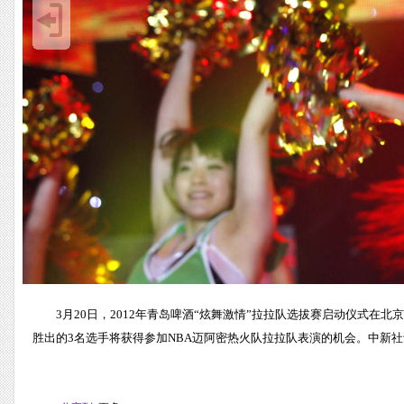
3月20日，2012年青岛啤酒“炫舞激情”拉拉队选拔赛启动仪式
胜出的3名选手将获得参加NBA迈阿密热火队拉拉队表演的机会。中新社记